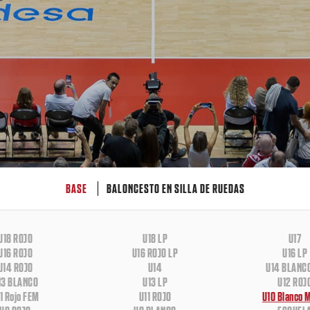
BASE
BALONCESTO EN SILLA DE RUEDAS
U18 ROJO
U18 LP
U17
U16 ROJO
U16 ROJO LP
U16 LP
U14 ROJO
U14
U14 BLANC
13 BLANCO
U13 LP
U12 ROJ
1 Rojo FEM
U11 ROJO
U10 Blanco