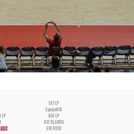
U17 LP
EquipoU15
O LP
U14 LP
O
U12 BLANCO
 MASC
U10 ROJO