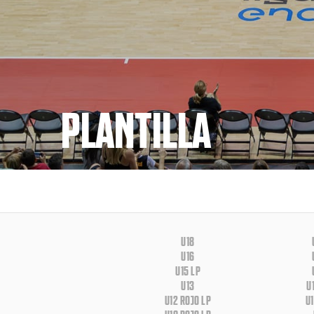
PLANTILLA
U18
U16
U15 LP
U13
U
U12 ROJO LP
U1