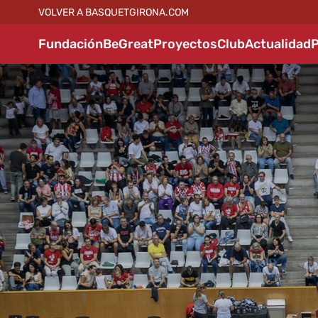
VOLVER A BASQUETGIRONA.COM
Fundación
BeGreat
Proyectos
Club
Actualidad
P