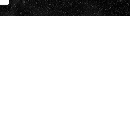
i accepto la
Política de Protecció de Dades