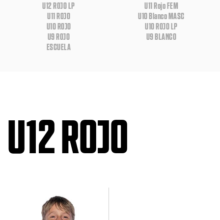
U12 ROJO LP
U11 Rojo FEM
U11 ROJO
U10 Blanco MASC
U10 ROJO
U10 ROJO LP
U9 ROJO
U9 BLANCO
ESCUELA
U12 ROJO