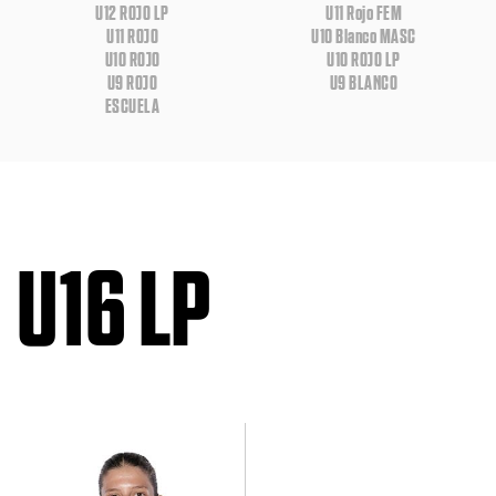
U12 ROJO LP
U11 Rojo FEM
U11 ROJO
U10 Blanco MASC
U10 ROJO
U10 ROJO LP
U9 ROJO
U9 BLANCO
ESCUELA
U16 LP